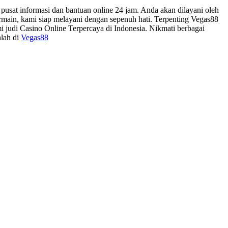
 pusat informasi dan bantuan online 24 jam. Anda akan dilayani oleh
ermain, kami siap melayani dengan sepenuh hati. Terpenting Vegas88
 judi Casino Online Terpercaya di Indonesia. Nikmati berbagai
nlah di
Vegas88