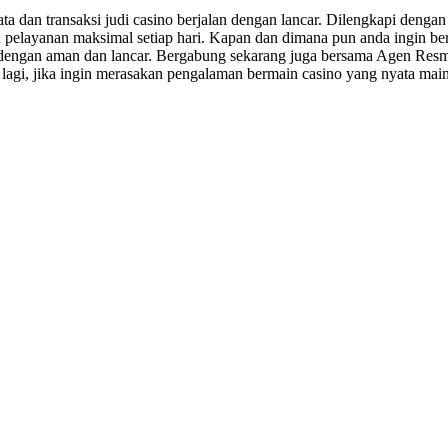
a dan transaksi judi casino berjalan dengan lancar. Dilengkapi dengan
an pelayanan maksimal setiap hari. Kapan dan dimana pun anda ingin b
n dengan aman dan lancar. Bergabung sekarang juga bersama Agen Resmi
a lagi, jika ingin merasakan pengalaman bermain casino yang nyata mai