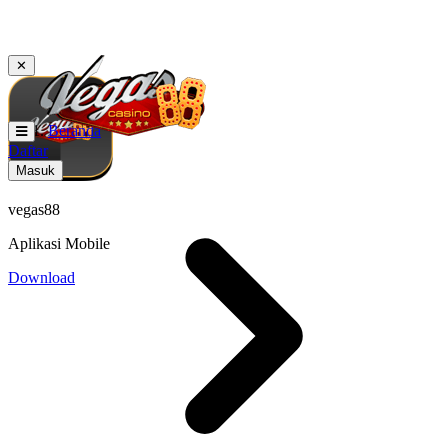
✕
Beranda
Daftar
Masuk
vegas88
Aplikasi Mobile
Download