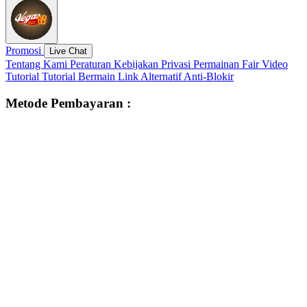
Promosi
Live Chat
Tentang Kami
Peraturan
Kebijakan Privasi
Permainan Fair
Video
Tutorial
Tutorial Bermain
Link Alternatif
Anti-Blokir
Metode Pembayaran :