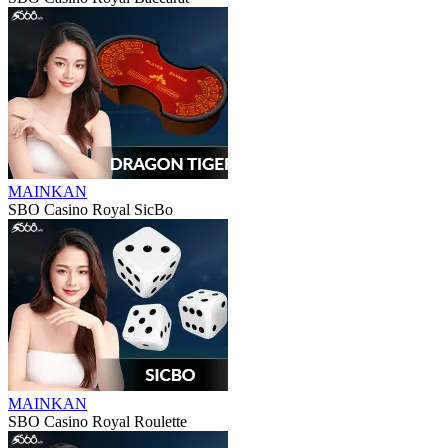
MAINKAN
SBO Casino Royal SicBo
MAINKAN
SBO Casino Royal Roulette