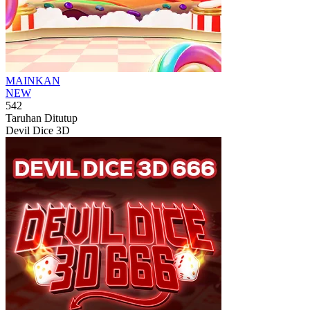
MAINKAN
NEW
542
Taruhan Ditutup
Devil Dice 3D