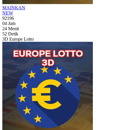
MAINKAN
NEW
92196
04
Jam
24
Menit
50
Detik
3D Europe Lotto