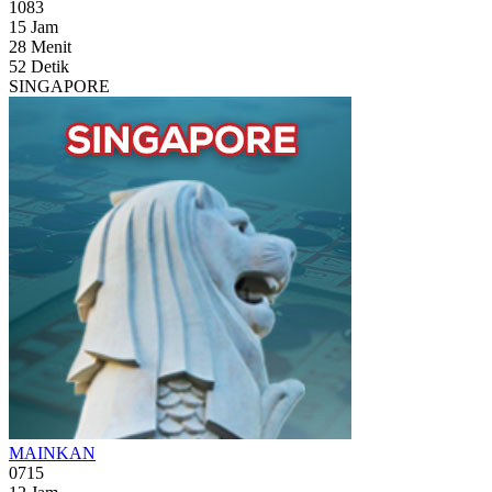
1083
15
Jam
28
Menit
50
Detik
SINGAPORE
MAINKAN
0715