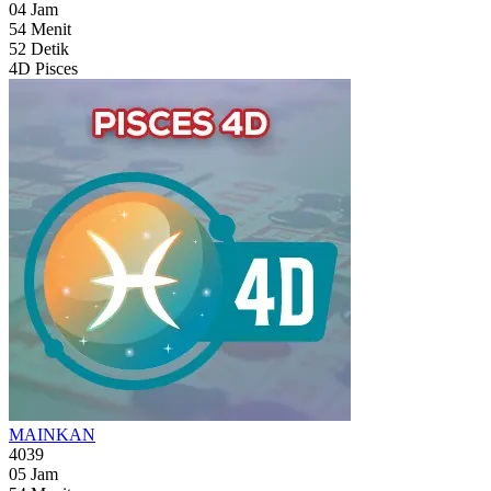
04
Jam
54
Menit
50
Detik
4D Pisces
MAINKAN
4039
05
Jam